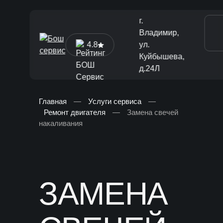
г.
Владимир,
4.8
ул.
Куйбышева,
д.24Л
Главная
—
Услуги сервиса
—
Ремонт двигателя
—
Замена свечей
[ Диагностика и ТО ]
накаливания
Диагностика автомобиля
Техническое обслуживание
Ремонт тормозной системы
ЗАМЕНА
Замена жидкостей