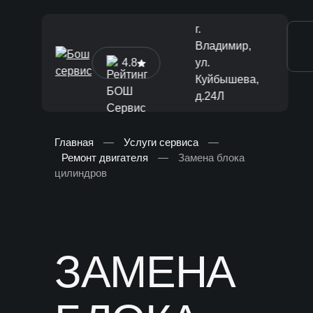
г.
Владимир,
4.8
ул.
Куйбышева,
д.24Л
Главная
—
Услуги сервиса
—
Ремонт двигателя
—
Замена блока
[ Диагностика и ТО ]
цилиндров
Диагностика автомобиля
Техническое обслуживание
Ремонт тормозной системы
ЗАМЕНА
Замена жидкостей