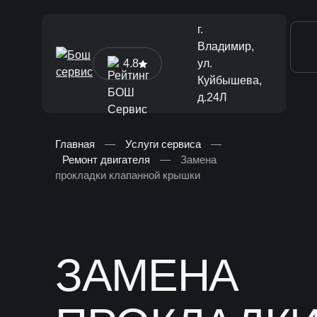
г.
Владимир,
4.8
ул.
Куйбышева,
д.24Л
Главная
—
Услуги сервиса
—
Ремонт двигателя
—
Замена
[ Диагностика и ТО ]
прокладки клапанной крышки
Диагностика автомобиля
Техническое обслуживание
Ремонт тормозной системы
ЗАМЕНА
Замена жидкостей