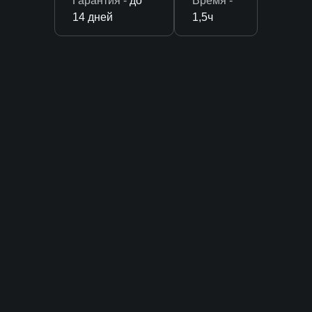
Гарантия -
до
Время -
14 дней
1,5ч