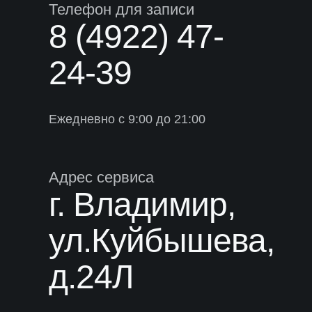
Телефон для записи
[ Ремонт узлов ]
8 (4922) 47-
Ремонт двигателя
24-39
Ремонт подвески
Ремонт рулевого
Ежедневно с 9:00 до 21:00
управления
Ремонт топливной системы
Адрес сервиса
Ремонт трансмиссии
г. Владимир,
Ремонт кондиционера
ул.Куйбышева,
[ Выхлопная система и электрика ]
д.24Л
Ремонт выхлопной системы