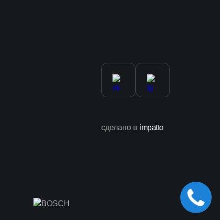
сделано в
impatto