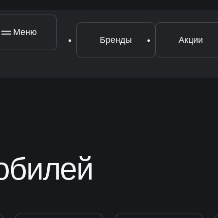
Меню
Бренды
Акции
[ Ремонт узлов ]
[
Ремонт двигателя
Р
Ремонт подвески
Р
обилей
Ремонт рулевого управления
Ремонт топливной системы
Ремонт трансмиссии