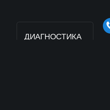
ДИАГНОСТИКА
АВТОМОБИЛЯ
Компьютерная проверка всех
систем
ОТ 1 800
22
услуг(и)
РУБ.