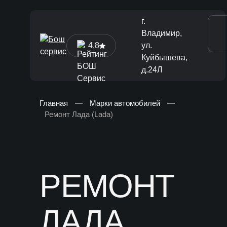
г.
Владимир,
4.8
ул.
Куйбышева,
д.24Л
Главная
—
Марки автомобилей
—
Ремонт Лада (Lada)
[ Диагностика и ТО ]
Диагностика автомобиля
Техническое обслуживание
РЕМОНТ
Ремонт тормозной системы
Замена жидкостей
ЛАДА