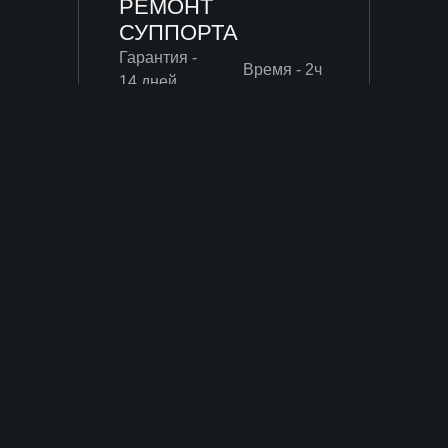
РЕМОНТ
СУППОРТА
Гарантия -
Время - 2ч
14 дней
ОТ 4
000
РУБ.
РЕГУЛИРОВКА
СТОЯНОЧНОГО
ТОРМОЗА
Гарантия -
Время - 1ч
14 дней
ОТ 1
200