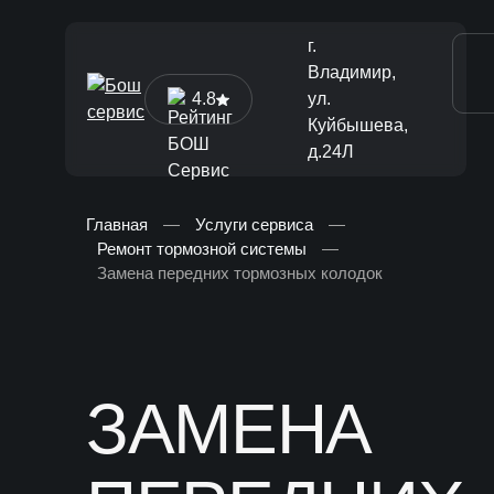
г.
Владимир,
4.8
ул.
Куйбышева,
д.24Л
Главная
—
Услуги сервиса
—
Ремонт тормозной системы
—
[ Диагностика и ТО ]
Замена передних тормозных колодок
Диагностика автомобиля
Техническое обслуживание
Ремонт тормозной системы
ЗАМЕНА
Замена жидкостей