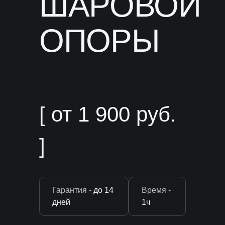
ШАРОВОЙ
[ Ремонт узлов ]
ОПОРЫ
Ремонт двигателя
Ремонт подвески
Ремонт рулевого
управления
[ от 1 900 руб.
Ремонт топливной системы
Ремонт трансмиссии
]
Ремонт кондиционера
[ Выхлопная система и электрика ]
Гарантия -
до 14
Время -
дней
1ч
Ремонт выхлопной системы