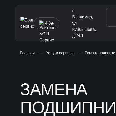
г.
Владимир,
4.8
ул.
Куйбышева,
д.24Л
Главная
—
Услуги сервиса
—
Ремонт подвески
[ Диагностика и ТО ]
Диагностика автомобиля
Техническое обслуживание
ЗАМЕНА
Ремонт тормозной системы
ПОДШИПНИ
Замена жидкостей