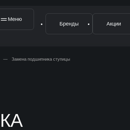
Меню
Бренды
Акции
—
Замена подшипника ступицы
[ Ремонт узлов ]
[
Ремонт двигателя
Р
Ремонт подвески
Р
Ремонт рулевого управления
КА
Ремонт топливной системы
Ремонт трансмиссии