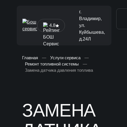
г.
Владимир,
4.8
ул.
Куйбышева,
д.24Л
Главная
—
Услуги сервиса
—
Ремонт топливной системы
—
[ Диагностика и ТО ]
Замена датчика давления топлива
Диагностика автомобиля
Техническое обслуживание
Ремонт тормозной системы
ЗАМЕНА
Замена жидкостей