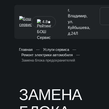
г.
Владимир,
4.8
ул.
Куйбышева,
д.24Л
Главная
—
Услуги сервиса
—
Ремонт электрики автомобиля
—
[ Диагностика и ТО ]
Замена блока предохранителей
Диагностика автомобиля
Техническое обслуживание
Ремонт тормозной системы
ЗАМЕНА
Замена жидкостей